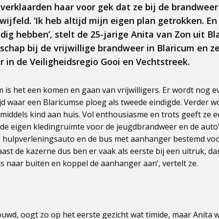
verklaarden haar voor gek dat ze bij de brandweer
wijfeld. ‘Ik heb altijd mijn eigen plan getrokken. E
dig hebben’, stelt de 25-jarige Anita van Zon uit Bla
nschap bij de vrijwillige brandweer in Blaricum en ze
r in de Veiligheidsregio Gooi en Vechtstreek.
m is het een komen en gaan van vrijwilligers. Er wordt nog 
d waar een Blaricumse ploeg als tweede eindigde. Verder w
inmiddels kind aan huis. Vol enthousiasme en trots geeft ze 
, de eigen kledingruimte voor de jeugdbrandweer en de auto’
n hulpverleningsauto en de bus met aanhanger bestemd voo
aast de kazerne dus ben er vaak als eerste bij een uitruk, da
us naar buiten en koppel de aanhanger aan’, vertelt ze.
bouwd, oogt zo op het eerste gezicht wat timide, maar Anita we