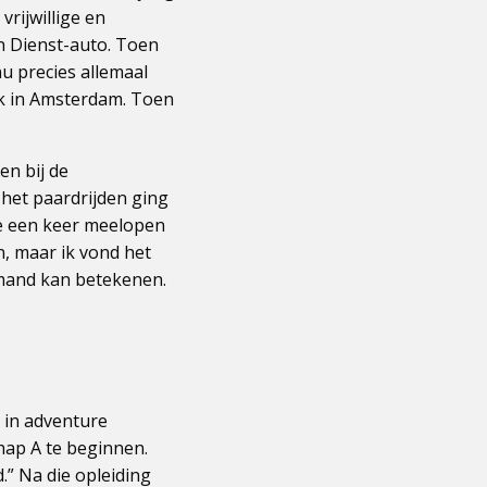
rijwillige en
n Dienst-auto. Toen
nu precies allemaal
rk in Amsterdam. Toen
en bij de
 het paardrijden ging
de een keer meelopen
n, maar ik vond het
iemand kan betekenen.
e in adventure
hap A te beginnen.
.” Na die opleiding