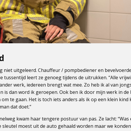
d
ang niet uitgeleerd. Chauffeur / pompbediener en bevelvoerd
e tussentijd leert ze genoeg tijdens de uitrukken. “Alle vrij
ander werk, iedereen brengt wat mee. Zo heb ik al van jongs
en is dan word ik geroepen. Ook ben ik door mijn werk in d
m te gaan. Het is toch iets anders als ik op een klein kind
man dat doet.”
 snelweg kwam haar tengere postuur van pas. Ze lacht: “Was
e sleutel moest uit de auto gehaald worden maar we konden 