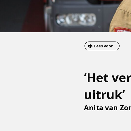
Dit
Lees voor
is
een
externe
‘Het ve
pagina
uitruk’
Anita van Zo