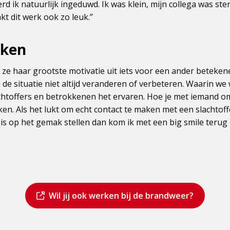
werd ik natuurlijk ingeduwd. Ik was klein, mijn collega was ste
t dit werk ook zo leuk.”
aken
t ze haar grootste motivatie uit iets voor een ander betek
n de situatie niet altijd veranderen of verbeteren. Waarin we
chtoffers en betrokkenen het ervaren. Hoe je met iemand 
ken. Als het lukt om echt contact te maken met een slachtoff
is op het gemak stellen dan kom ik met een big smile terug
Dit
Wil jij ook werken bij de brandweer?
is
een