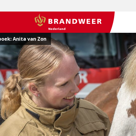
BrandweerNederland.nl
oek: Anita van Zon