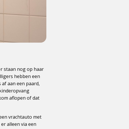
er staan nog op haar
willigers hebben een
 af aan een paard,
e kinderopvang
 kom aflopen of dat
 een vrachtauto met
er alleen via een