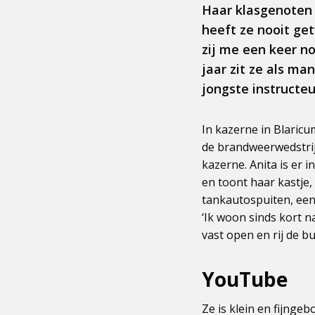
Haar klasgenoten 
heeft ze nooit get
zij me een keer no
jaar zit ze als ma
jongste instructeu
In kazerne in Blaricu
de brandweerwedstrij
kazerne. Anita is er 
en toont haar kastje
tankautospuiten, ee
‘Ik woon sinds kort n
vast open en rij de b
YouTube
Ze is klein en fijnge