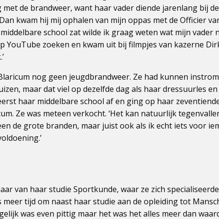
met de brandweer, want haar vader diende jarenlang bij de v
Dan kwam hij mij ophalen van mijn oppas met de Officier va
e middelbare school zat wilde ik graag weten wat mijn vader 
op YouTube zoeken en kwam uit bij filmpjes van kazerne Di
.’
in Blaricum nog geen jeugdbrandweer. Ze had kunnen instrom
zen, maar dat viel op dezelfde dag als haar dressuurles en
eerst haar middelbare school af en ging op haar zeventien
um. Ze was meteen verkocht. ‘Het kan natuurlijk tegenvalle
een de grote branden, maar juist ook als ik echt iets voor 
voldoening.’
 jaar van haar studie Sportkunde, waar ze zich specialiseerd
s meer tijd om naast haar studie aan de opleiding tot Mansc
elijk was even pittig maar het was het alles meer dan waard