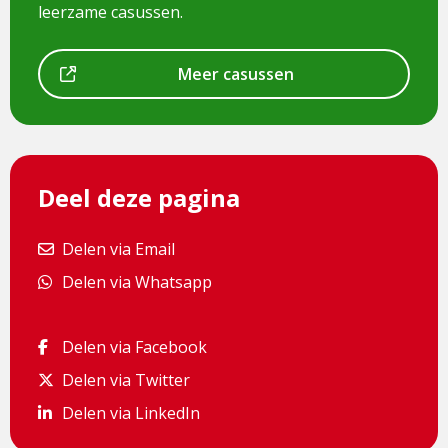
leerzame casussen.
Dit
Meer casussen
is
een
externe
pagina
Deel deze pagina
Delen via Email
Delen via Email
Delen via Whatsapp
Delen via Whatsapp
Delen via Facebook
Delen via Facebook
Delen via Twitter
Delen via Twitter
Delen via LinkedIn
Delen via LinkedIn