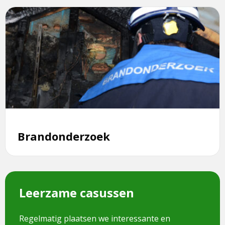
een
Lees
externe
meer
pagina
over
Brandonderzoek
Brandonderzoek
Leerzame casussen
Regelmatig plaatsen we interessante en