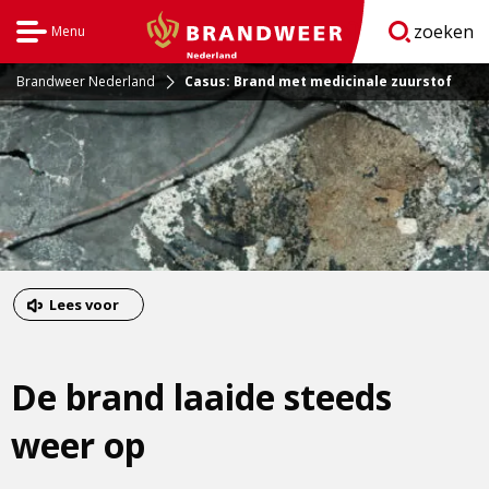
zoeken
Menu
Open
BrandweerNederland.nl
navigatie
Brandweer Nederland
Casus: Brand met medicinale zuurstof
Dit
Lees voor
is
een
De brand laaide steeds
externe
pagina
weer op