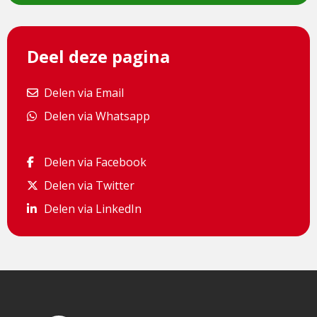
een
externe
pagina
Deel deze pagina
Delen via Email
Delen via Email
Delen via Whatsapp
Delen via Whatsapp
Delen via Facebook
Delen via Facebook
Delen via Twitter
Delen via Twitter
Delen via LinkedIn
Delen via LinkedIn