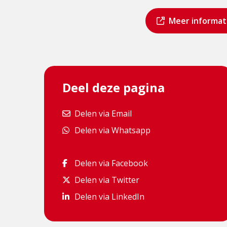
Dit
Meer informat
is
een
externe
pagina
Deel deze pagina
Delen via Email
Delen via Email
Delen via Whatsapp
Delen via Whatsapp
Delen via Facebook
Delen via Facebook
Delen via Twitter
Delen via Twitter
Delen via LinkedIn
Delen via LinkedIn