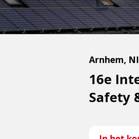
Arnhem, N
16e Int
Safety 
In het ko