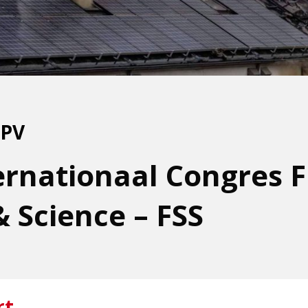
IPV
ernationaal Congres F
& Science – FSS
rt