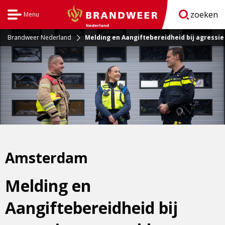
zoeken
Menu
Open
BrandweerNederland.nl
navigatie
Brandweer Nederland
Melding en Aangiftebereidheid bij agressi
Amsterdam
Melding en
Aangiftebereidheid bij