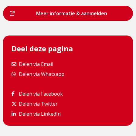
Dit
Meer informatie & aanmelden
is
een
externe
pagina
Deel deze pagina
Delen via Email
Delen via Email
Delen via Whatsapp
Delen via Whatsapp
Delen via Facebook
Delen via Facebook
Delen via Twitter
Delen via Twitter
Delen via LinkedIn
Delen via LinkedIn