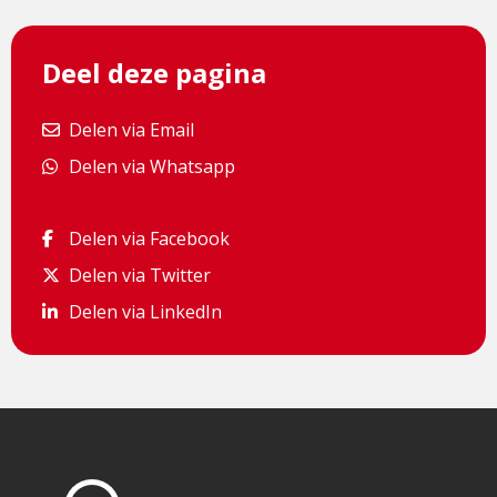
externe
pagina
Deel deze pagina
Delen via Email
Delen via Email
Delen via Whatsapp
Delen via Whatsapp
Delen via Facebook
Delen via Facebook
Delen via Twitter
Delen via Twitter
Delen via LinkedIn
Delen via LinkedIn