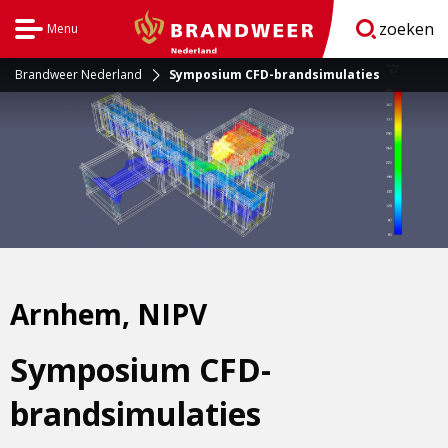
zoeken
Menu
Open
BrandweerNederland.nl
navigatie
Brandweer Nederland
Symposium CFD-brandsimulaties
Arnhem, NIPV
Symposium CFD-
brandsimulaties