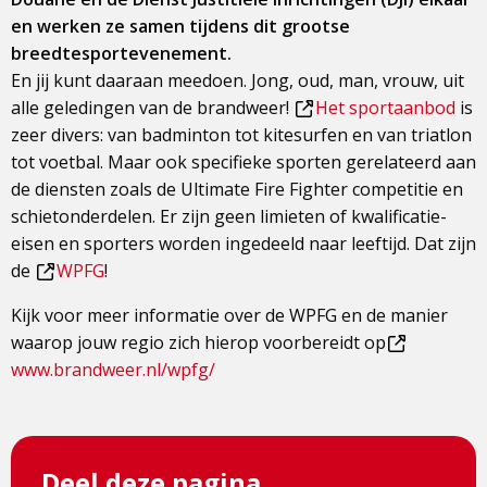
en werken ze samen tijdens dit grootse
breedtesportevenement.
En jij kunt daaraan meedoen. Jong, oud, man, vrouw, uit
alle geledingen van de brandweer!
Het sportaanbod
is
Dit
zeer divers: van badminton tot kitesurfen en van triatlon
is
tot voetbal. Maar ook specifieke sporten gerelateerd aan
een
de diensten zoals de Ultimate Fire Fighter competitie en
externe
schietonderdelen. Er zijn geen limieten of kwalificatie-
pagina
eisen en sporters worden ingedeeld naar leeftijd. Dat zijn
de
WPFG
!
Dit
Kijk voor meer informatie over de WPFG en de manier
is
waarop jouw regio zich hierop voorbereidt op
een
Dit
www.brandweer.nl/wpfg/
externe
is
pagina
een
externe
Deel deze pagina
pagina