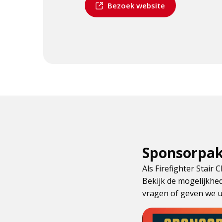
Dit
Bezoek website
is
een
externe
pagina
Sponsorpak
Als Firefighter Stair
Bekijk de mogelijkhe
vragen of geven we ui