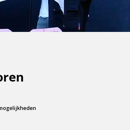
oren
 mogelijkheden