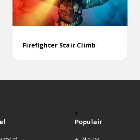
Climb
Firefighter Stair Climb
el
Populair
wsbrief
Nieuws