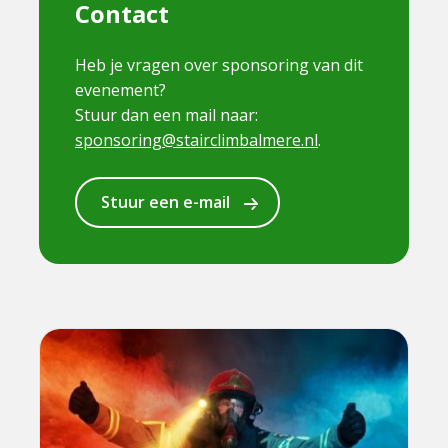
Contact
Heb je vragen over sponsoring van dit
evenement?
Stuur dan een mail naar:
sponsoring@stairclimbalmere.nl
.
Stuur een e-mail
Lees
meer
over
Firefighter
Stair