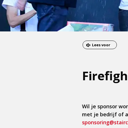
Dit
Lees voor
is
een
externe
Firefig
pagina
Wil je sponsor wo
met je bedrijf of 
sponsoring@stairc