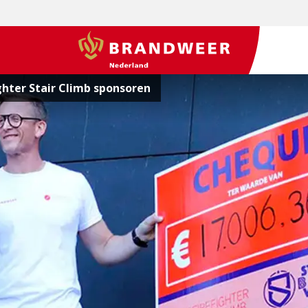
BrandweerNederland.nl
ghter Stair Climb sponsoren