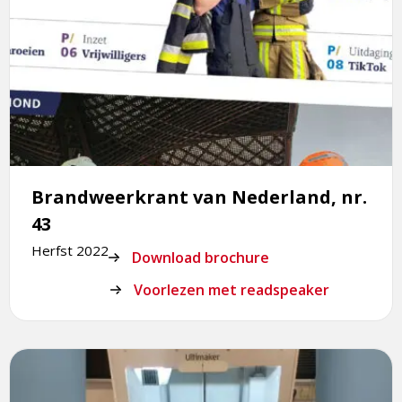
Brandweerkrant van Nederland, nr.
43
Herfst 2022
Download brochure
Dit
Voorlezen met readspeaker
is
een
Lees
externe
meer
pagina