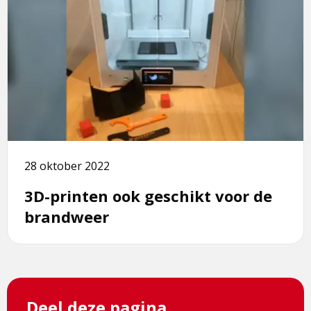
over
3D-
printen
ook
geschikt
voor
de
brandweer
28 oktober 2022
3D-printen ook geschikt voor de
brandweer
Deel deze pagina