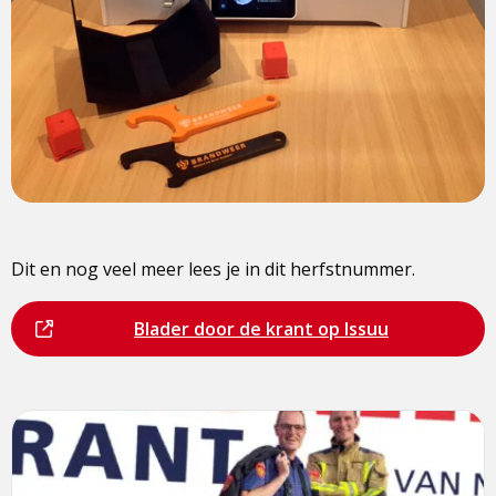
Dit en nog veel meer lees je in dit herfstnummer.
Dit
Bezoek
Blader door de krant op Issuu
is
de
een
pagina
externe
pagina