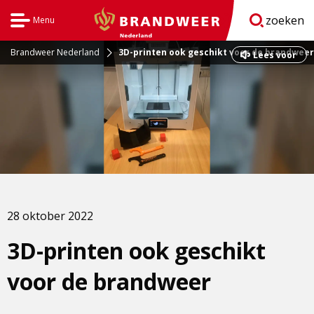
zoeken
Menu
Open
BrandweerNederland.nl
navigatie
Brandweer Nederland
3D-printen ook geschikt voor de brandweer
Dit
Lees voor
is
een
externe
pagina
28 oktober 2022
3D-printen ook geschikt
voor de brandweer