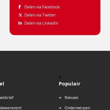
Delen via Facebook
Delen via Facebook
Delen via Twitter
Delen via Twitter
Delen via LinkedIn
Delen via LinkedIn
el
Populair
wsbrief
Nieuws
dweerevent
Onderwerpen