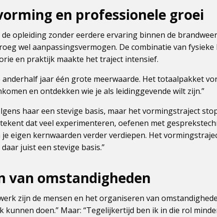
vorming en professionele groei
 de opleiding zonder eerdere ervaring binnen de brandwee
oeg wel aanpassingsvermogen. De combinatie van fysieke b
ie en praktijk maakte het traject intensief.
anderhalf jaar één grote meerwaarde. Het totaalpakket vorm
enkomen en ontdekken wie je als leidinggevende wilt zijn.”
lgens haar een stevige basis, maar het vormingstraject stopt
betekent dat veel experimenteren, oefenen met gesprekstec
n je eigen kernwaarden verder verdiepen. Het vormingstraject
 daar juist een stevige basis.”
n van omstandigheden
 werk zijn de mensen en het organiseren van omstandighede
 kunnen doen.” Maar: “Tegelijkertijd ben ik in die rol mind