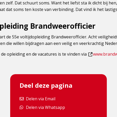
n zelf. Dat schuurt soms. Want het liefst sta ik dicht bij h
at dat soms ten koste van verbinding. Dat vind ik het lastigs
opleiding Brandweerofficier
rt de 55e voltijdopleiding Brandweerofficier. Acht veiligheid
n die willen bijdragen aan een veilig en veerkrachtig Neder
de opleiding en de vacatures is te vinden via
www.brandwe
Deel deze pagina
Delen via Email
Delen via Email
Delen via Whatsapp
Delen via Whatsapp