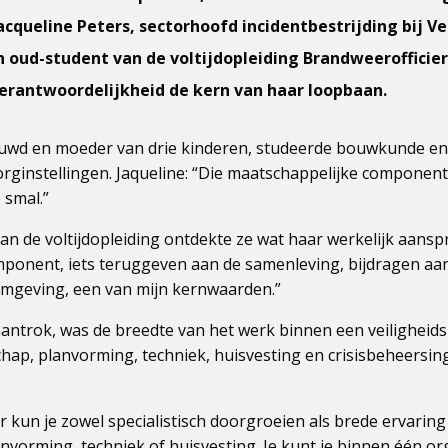
acqueline Peters, sectorhoofd incidentbestrijding bij Ve
 oud-student van de voltijdopleiding Brandweerofficier
erantwoordelijkheid de kern van haar loopbaan.
rouwd en moeder van drie kinderen, studeerde bouwkunde en 
rginstellingen. Jaqueline: “Die maatschappelijke component
 smal.”
an de voltijdopleiding ontdekte ze wat haar werkelijk aansp
ponent, iets teruggeven aan de samenleving, bijdragen aan 
 omgeving, een van mijn kernwaarden.”
ntrok, was de breedte van het werk binnen een veiligheidsr
chap, planvorming, techniek, huisvesting en crisisbeheersin
 kun je zowel specialistisch doorgroeien als brede ervarin
orming, techniek of huisvesting. Je kunt je binnen één org