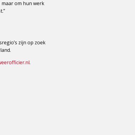
en, maar om hun werk
t.”
sregio’s zijn op zoek
land.
erofficier.nl
.