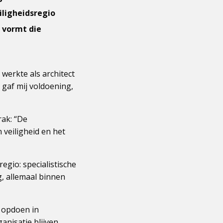
iligheidsregio
 vormt die
werkte als architect
 gaf mij voldoening,
rak: “De
veiligheid en het
egio: specialistische
g, allemaal binnen
g opdoen in
anisatie blijven