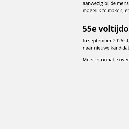
aanwezig bij de mense
mogelijk te maken, ga
55e voltijd
In september 2026 sta
naar nieuwe kandidate
Meer informatie over 
Dit
is
een
externe
pagina