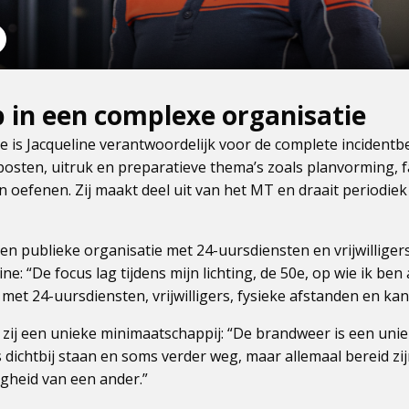
 in een complexe organisatie
ie is Jacqueline verantwoordelijk voor de complete incidentbe
posten, uitruk en preparatieve thema’s zoals planvorming, fac
n oefenen. Zij maakt deel uit van het MT en draait periodiek
n publieke organisatie met 24-uursdiensten en vrijwilligers
ine: “De focus lag tijdens mijn lichting, de 50e, op wie ik ben 
 met 24-uursdiensten, vrijwilligers, fysieke afstanden en kan
ij een unieke minimaatschappij: “De brandweer is een unie
ichtbij staan en soms verder weg, maar allemaal bereid zij
ligheid van een ander.”