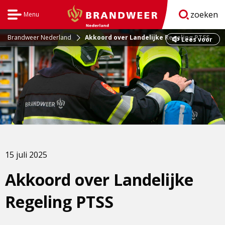
zoeken
Menu
Open
BrandweerNederland.nl
navigatie
Brandweer Nederland
Akkoord over Landelijke Regeling PTSS
Dit
Lees voor
is
een
externe
pagina
15 juli 2025
Akkoord over Landelijke
Regeling PTSS