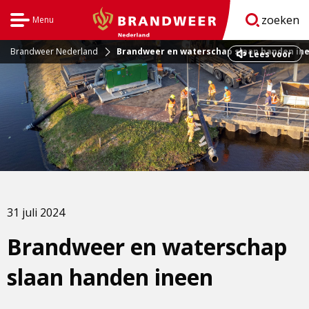
zoeken
Menu
Open
BrandweerNederland.nl
navigatie
Brandweer Nederland
Brandweer en waterschap slaan handen in
Dit
Lees voor
is
een
externe
pagina
31 juli 2024
Brandweer en waterschap
slaan handen ineen