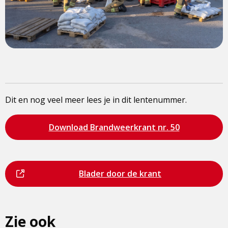
Dit en nog veel meer lees je in dit lentenummer.
Bezoek
Download Brandweerkrant nr. 50
de
pagina
Dit
Bezoek
Blader door de krant
is
de
een
pagina
externe
Zie ook
pagina