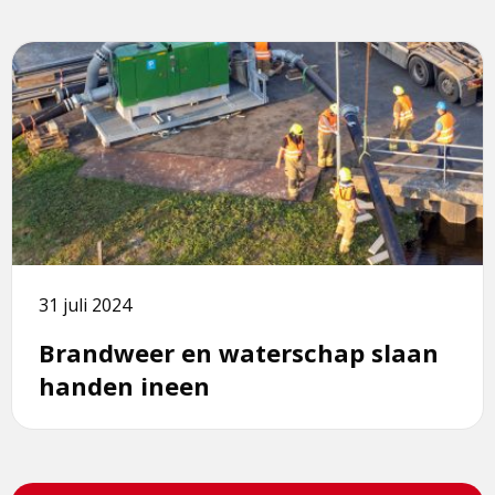
Lees
meer
over
Brandweer
en
waterschap
slaan
handen
ineen
31 juli 2024
Brandweer en waterschap slaan
handen ineen