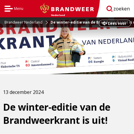
zoeken
Menu
Open
BrandweerNederland.nl
navigatie
Brandweer Nederland
De winter-editie van de Brandweerkrant is u
Dit
Lees voor
is
een
externe
pagina
13 december 2024
De winter-editie van de
Brandweerkrant is uit!