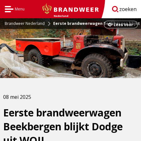
zoeken
Menu
Open
BrandweerNederland.nl
navigatie
Brandweer Nederland
Eerste brandweerwagen Beekbergen blijkt 
Dit
Lees voor
is
een
externe
pagina
08 mei 2025
Eerste brandweerwagen
Beekbergen blijkt Dodge
uit WOII