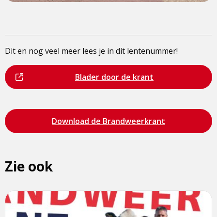
Dit en nog veel meer lees je in dit lentenummer!
Dit
Bezoek
Blader door de krant
is
de
een
pagina
externe
Bezoek
Download de Brandweerkrant
pagina
de
pagina
Zie ook
Lees
meer