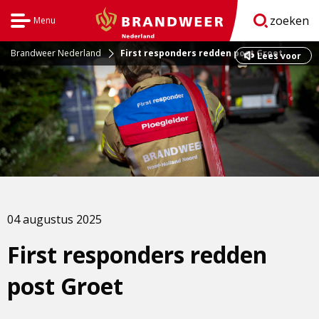
zoeken
Menu
Open
BrandweerNederland.nl
navigatie
Brandweer Nederland
First responders redden post Groet
Dit
Lees voor
is
een
externe
pagina
04 augustus 2025
First responders redden
post Groet