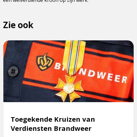
Zie ook
Lees
meer
over
Toegekende
Kruizen
van
Verdiensten
Brandweer
Toegekende Kruizen van
Verdiensten Brandweer