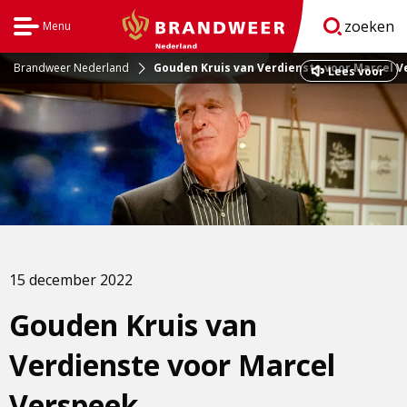
zoeken
Menu
Open
BrandweerNederland.nl
navigatie
Brandweer Nederland
Gouden Kruis van Verdienste voor Marcel 
Dit
Lees voor
is
een
externe
pagina
15 december 2022
Gouden Kruis van
Verdienste voor Marcel
Verspeek