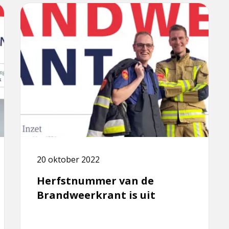
Lees
meer
over
Herfstnummer
van
de
Brandweerkrant
is
uit
20 oktober 2022
Herfstnummer van de
Brandweerkrant is uit