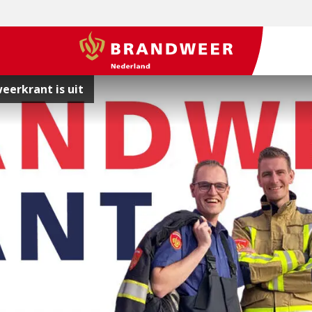
BrandweerNederland.nl
erkrant is uit