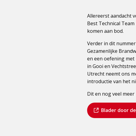
Allereerst aandacht 
Best Technical Team 
komen aan bod.
Verder in dit nummer
Gezamenlijke Brandw
en een oefening met 
in Gooi en Vechtstreek
Utrecht neemt ons me
introductie van het 
Dit en nog veel meer 
Dit
Bezoek
Blader door de
is
de
een
pagina
externe