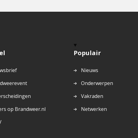
el
Populair
wsbrief
Nieuws
dweerevent
Onderwerpen
rscheidingen
Vakraden
ers op Brandweer.nl
Netwerken
V
rne