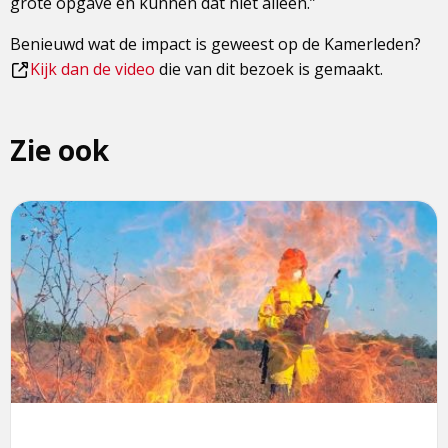
grote opgave en kunnen dat niet alleen.”
Benieuwd wat de impact is geweest op de Kamerleden?
Dit
Kijk dan de video
die van dit bezoek is gemaakt.
is
een
Zie ook
externe
pagina
Lees
meer
over
Specialisme
Natuurbrandbeheersing