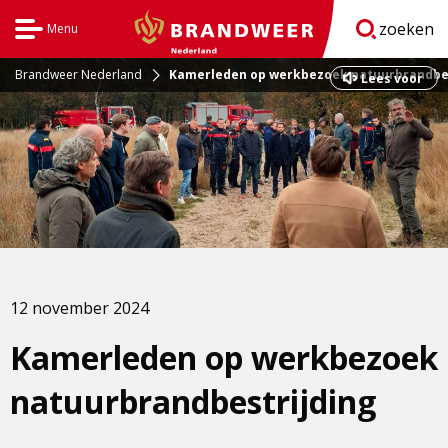
zoeken
Menu
Open
BrandweerNederland.nl
navigatie
Brandweer Nederland
Kamerleden op werkbezoek natuurbrandbes
Dit
Lees voor
is
een
externe
pagina
12 november 2024
Kamerleden op werkbezoek
natuurbrandbestrijding