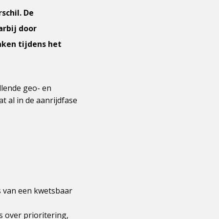
schil. De
rbij door
aken tijdens het
llende geo- en
 al in de aanrijdfase
is van een kwetsbaar
over prioritering,