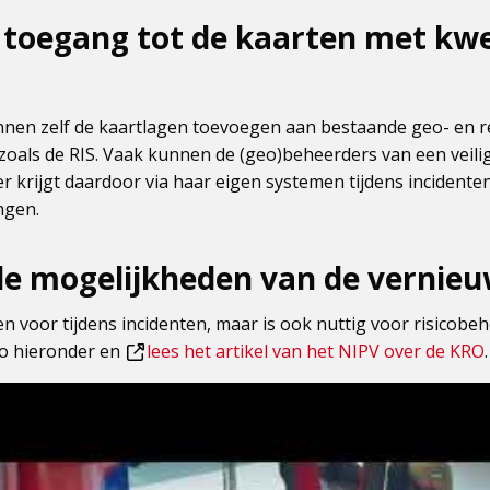
k toegang tot de kaarten met kw
unnen zelf de kaartlagen toevoegen aan bestaande geo- en r
zoals de RIS. Vaak kunnen de (geo)beheerders van een veili
 krijgt daardoor via haar eigen systemen tijdens incidenten 
ngen.
de mogelijkheden van de vernie
een voor tijdens incidenten, maar is ook nuttig voor risicobeh
eo hieronder en
lees het artikel van het NIPV over de KRO
.