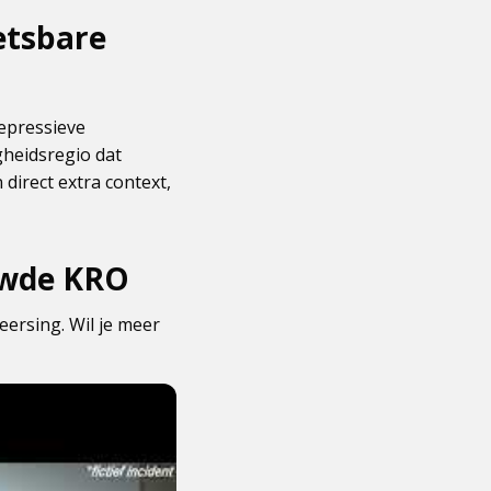
etsbare
epressieve
gheidsregio dat
direct extra context,
uwde KRO
eersing. Wil je meer