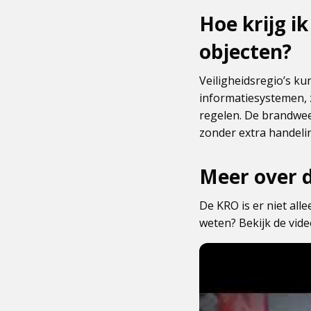
Hoe krijg i
objecten?
Veiligheidsregio’s k
informatiesystemen, 
regelen. De brandweer
zonder extra handeli
Meer over 
De KRO is er niet all
weten? Bekijk de vid
Dit
is
een
externe
pagina