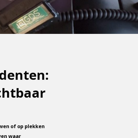
identen:
chtbaar
uwen of op plekken
uwen waar