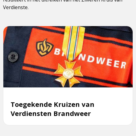
Verdienste.
Lees
meer
over
Toegekende
Kruizen
van
Verdiensten
Brandweer
Toegekende Kruizen van
Verdiensten Brandweer