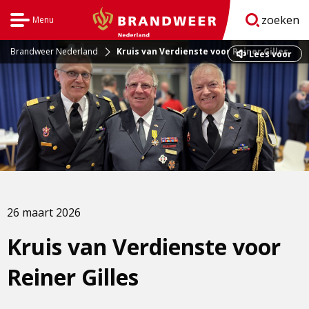
zoeken
Menu
Open
BrandweerNederland.nl
navigatie
Brandweer Nederland
Kruis van Verdienste voor Reiner Gilles
Dit
Lees voor
is
een
externe
pagina
26 maart 2026
Kruis van Verdienste voor
Reiner Gilles