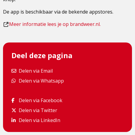
De app is beschikbaar via de bekende appstores.
Dit
Meer informatie lees je op brandweer.nl.
is
een
externe
Deel deze pagina
pagina
Delen via Email
Delen via Email
Delen via Whatsapp
Delen via Whatsapp
Delen via Facebook
Delen via Facebook
Delen via Twitter
Delen via Twitter
Delen via LinkedIn
Delen via LinkedIn