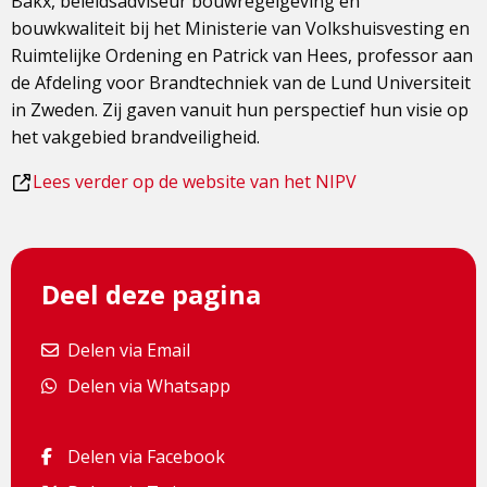
Bakx, beleidsadviseur bouwregelgeving en
bouwkwaliteit bij het Ministerie van Volkshuisvesting en
Ruimtelijke Ordening en Patrick van Hees, professor aan
de Afdeling voor Brandtechniek van de Lund Universiteit
in Zweden. Zij gaven vanuit hun perspectief hun visie op
het vakgebied brandveiligheid.
Dit
Lees verder op de website van het NIPV
is
een
externe
Deel deze pagina
pagina
Delen via Email
Delen via Email
Delen via Whatsapp
Delen via Whatsapp
Delen via Facebook
Delen via Facebook