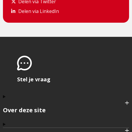
Delen via Twitter
Delen via Twitter
Delen via LinkedIn
Delen via LinkedIn
Stel je vraag
Over deze site