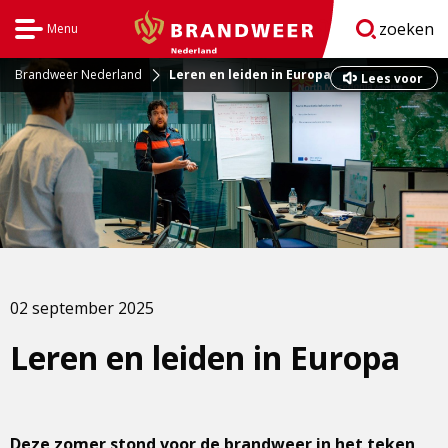
zoeken
Menu
Open
BrandweerNederland.nl
navigatie
Brandweer Nederland
Leren en leiden in Europa
Dit
Lees voor
is
een
externe
pagina
02 september 2025
Leren en leiden in Europa
Deze zomer stond voor de brandweer in het teken