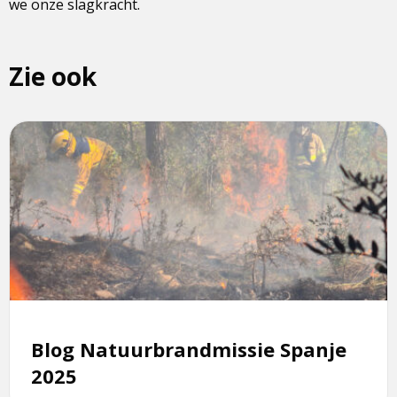
we onze slagkracht.
Zie ook
Lees
meer
over
Blog
Natuurbrandmissie
Spanje
2025
Blog Natuurbrandmissie Spanje
2025