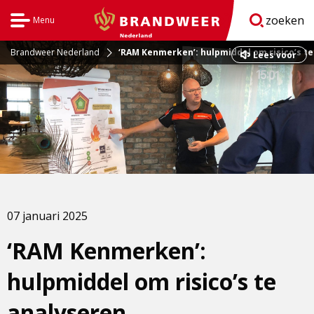
zoeken
Menu
Open
BrandweerNederland.nl
navigatie
Brandweer Nederland
‘RAM Kenmerken’: hulpmiddel om risico’s t
Dit
Lees voor
is
een
externe
pagina
07 januari 2025
‘RAM Kenmerken’:
hulpmiddel om risico’s te
analyseren