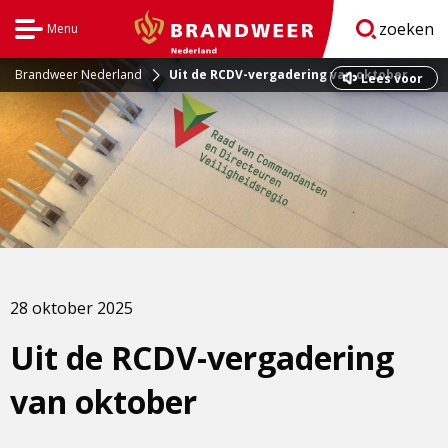
zoeken
Menu
Open
BrandweerNederland.nl
navigatie
Brandweer Nederland
Uit de RCDV-vergadering van oktober
Dit
Lees voor
is
een
externe
pagina
28 oktober 2025
Uit de RCDV-vergadering
van oktober