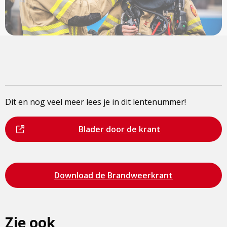
Dit en nog veel meer lees je in dit lentenummer!
Dit
Bezoek
Blader door de krant
is
de
een
pagina
externe
Bezoek
Download de Brandweerkrant
pagina
de
pagina
Zie ook