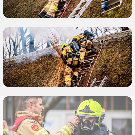
View
photo
View
photo