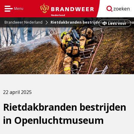
zoeken
Menu
Open
BrandweerNederland.nl
navigatie
Brandweer Nederland
Rietdakbranden bestrijden in Openluchtm
Dit
Lees voor
is
een
externe
pagina
22 april 2025
Rietdakbranden bestrijden
in Openluchtmuseum