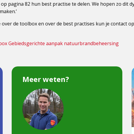
en op pagina 82 hun best practise te delen. We hopen zo dit
 maken.’
 over de toolbox en over de best practises kun je contact 
box Gebiedsgerichte aanpak natuurbrandbeheersing
L
Meer weten?
o
S
Dit
N
is
een
afbeelding
van
Jelmer