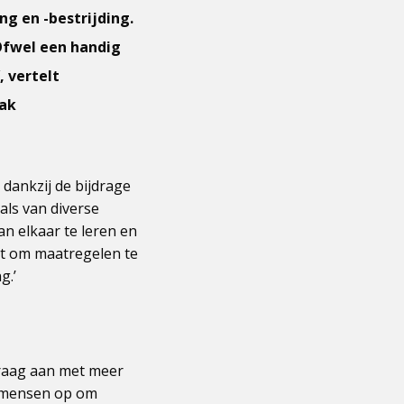
ng en -bestrijding.
Ofwel een handig
, vertelt
pak
dankzij de bijdrage
als van diverse
an elkaar te leren en
kt om maatregelen te
g.’
graag aan met meer
k mensen op om