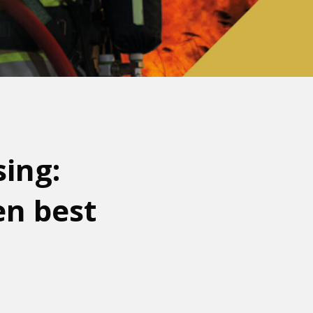
ing:
en best