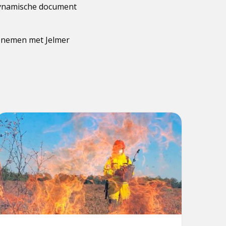
 dynamische document
opnemen met Jelmer
ees
meer
ver
pecialisme
atuurbrandbeheersing