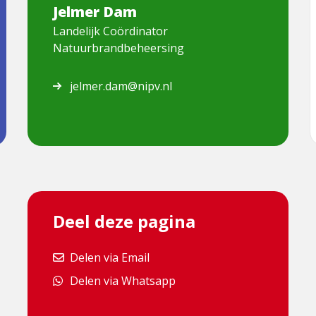
Dam
Jelmer Dam
Landelijk Coördinator
Natuurbrandbeheersing
jelmer.dam@nipv.nl
Deel deze pagina
Delen via Email
Delen via Email
Delen via Whatsapp
Delen via Whatsapp