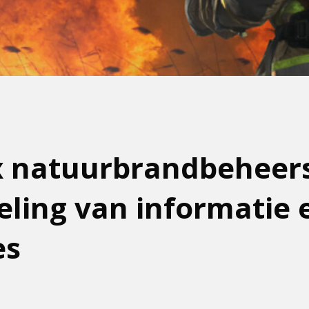
x natuurbrandbeheers
ling van informatie 
es