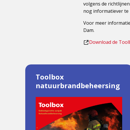
volgens de richtlijn
nog informatiever te
Voor meer informatie
Dam.
Dit
Download de Tool
is
een
externe
pagina
Toolbox
natuurbrandbeheersing