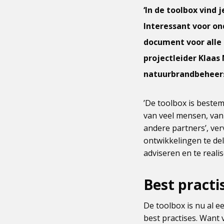
‘In de toolbox vind 
Interessant voor o
document voor alle c
projectleider Klaas
natuurbrandbeheer
’De toolbox is beste
van veel mensen, vanu
andere partners’, ver
ontwikkelingen te de
adviseren en te real
Best practi
De toolbox is nu al e
best practises. Want