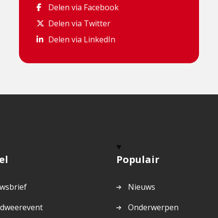
Delen via Facebook
Delen via Facebook
Delen via Twitter
Delen via Twitter
Delen via LinkedIn
Delen via LinkedIn
el
Populair
wsbrief
Nieuws
dweerevent
Onderwerpen