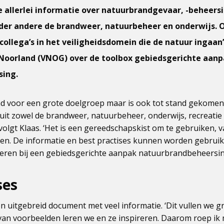
je allerlei informatie over natuurbrandgevaar, -beheersi
nder andere de brandweer, natuurbeheer en onderwijs. 
ollega’s in het veiligheidsdomein die de natuur ingaan’
 Noorland (VNOG) over de toolbox gebiedsgerichte aan
sing.
md voor een grote doelgroep maar is ook tot stand gekomen 
it zowel de brandweer, natuurbeheer, onderwijs, recreatie 
volgt Klaas. ‘Het is een gereedschapskist om te gebruiken, v
len. De informatie en best practises kunnen worden gebrui
iseren bij een gebiedsgerichte aanpak natuurbrandbeheersin
ses
en uitgebreid document met veel informatie. ‘Dit vullen we 
 van voorbeelden leren we en ze inspireren. Daarom roep i