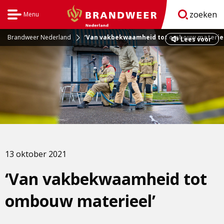
zoeken
Menu
Open
BrandweerNederland.nl
navigatie
Brandweer Nederland
‘Van vakbekwaamheid tot ombouw materiee
Dit
Lees voor
is
een
externe
pagina
13 oktober 2021
‘Van vakbekwaamheid tot
ombouw materieel’