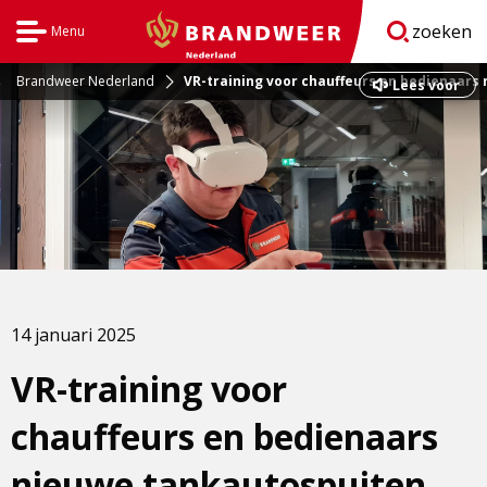
zoeken
Menu
Open
BrandweerNederland.nl
navigatie
Brandweer Nederland
VR-training voor chauffeurs en bedienaars
Dit
Lees voor
is
een
externe
pagina
14 januari 2025
VR-training voor
chauffeurs en bedienaars
nieuwe tankautospuiten