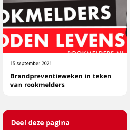
meer
pagina
over
Brandpreventieweken
in
teken
van
rookmelders
15 september 2021
Brandpreventieweken in teken
van rookmelders
Deel deze pagina