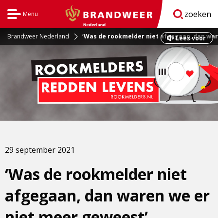
zoeken
Menu
Open
BrandweerNederland.nl
navigatie
Brandweer Nederland
‘Was de rookmelder niet afgegaan, dan war
Dit
Lees voor
is
een
externe
pagina
29 september 2021
‘Was de rookmelder niet
afgegaan, dan waren we er
niet meer geweest’