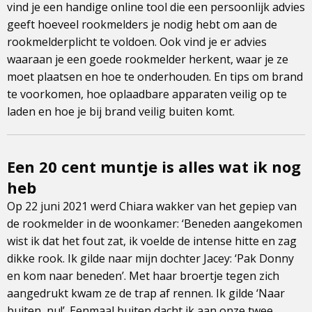
Dit
vind je een handige online tool die een persoonlijk advies
is
geeft hoeveel rookmelders je nodig hebt om aan de
een
rookmelderplicht te voldoen. Ook vind je er advies
externe
waaraan je een goede rookmelder herkent, waar je ze
pagina
moet plaatsen en hoe te onderhouden. En tips om brand
te voorkomen, hoe oplaadbare apparaten veilig op te
laden en hoe je bij brand veilig buiten komt.
Een 20 cent muntje is alles wat ik nog
heb
Op 22 juni 2021 werd Chiara wakker van het gepiep van
de rookmelder in de woonkamer: ‘Beneden aangekomen
wist ik dat het fout zat, ik voelde de intense hitte en zag
dikke rook. Ik gilde naar mijn dochter Jacey: ‘Pak Donny
en kom naar beneden’. Met haar broertje tegen zich
aangedrukt kwam ze de trap af rennen. Ik gilde ‘Naar
buiten, nu!’. Eenmaal buiten dacht ik aan onze twee