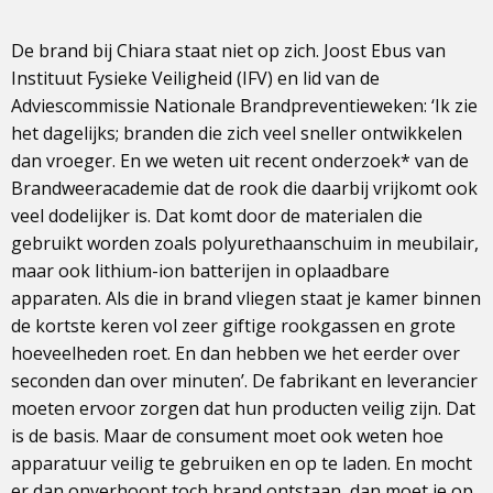
De brand bij Chiara staat niet op zich. Joost Ebus van
Instituut Fysieke Veiligheid (IFV) en lid van de
Adviescommissie Nationale Brandpreventieweken: ‘Ik zie
het dagelijks; branden die zich veel sneller ontwikkelen
dan vroeger. En we weten uit recent onderzoek* van de
Brandweeracademie dat de rook die daarbij vrijkomt ook
veel dodelijker is. Dat komt door de materialen die
gebruikt worden zoals polyurethaanschuim in meubilair,
maar ook lithium-ion batterijen in oplaadbare
apparaten. Als die in brand vliegen staat je kamer binnen
de kortste keren vol zeer giftige rookgassen en grote
hoeveelheden roet. En dan hebben we het eerder over
seconden dan over minuten’. De fabrikant en leverancier
moeten ervoor zorgen dat hun producten veilig zijn. Dat
is de basis. Maar de consument moet ook weten hoe
apparatuur veilig te gebruiken en op te laden. En mocht
er dan onverhoopt toch brand ontstaan, dan moet je op