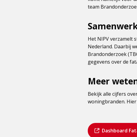
team Brandonderzoek (
Samenwerk
Het NIPV verzamelt s
Nederland. Daarbij 
Brandonderzoek (TBO) 
gegevens over de fa
Meer wete
Bekijk alle cijfers o
woningbranden. Hier v
Dit
Bezoek
Dashboard Fat