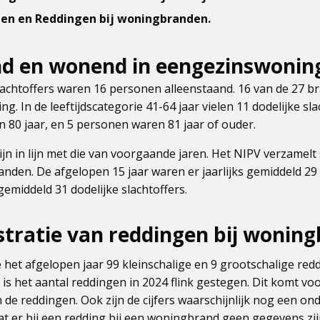
en en Reddingen bij woningbranden.
nd en wonend in eengezinswonin
slachtoffers waren 16 personen alleenstaand. 16 van de 27 
g. In de leeftijdscategorie 41-64 jaar vielen 11 dodelijke sl
 80 jaar, en 5 personen waren 81 jaar of ouder.
zijn in lijn met die van voorgaande jaren. Het NIPV verzamel
nden. De afgelopen 15 jaar waren er jaarlijks gemiddeld 29 
middeld 31 dodelijke slachtoffers.
stratie van reddingen bij wonin
et afgelopen jaar 99 kleinschalige en 9 grootschalige reddi
 is het aantal reddingen in 2024 flink gestegen. Dit komt vo
n de reddingen. Ook zijn de cijfers waarschijnlijk nog een on
at er bij een redding bij een woningbrand geen gegevens zi