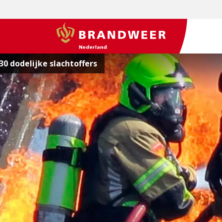
BrandweerNederland.nl
0 dodelijke slachtoffers