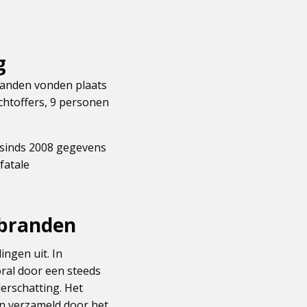
g
branden vonden plaats
achtoffers, 9 personen
t sinds 2008 gegevens
fatale
gbranden
ngen uit. In
oral door een steeds
derschatting. Het
jn verzameld door het