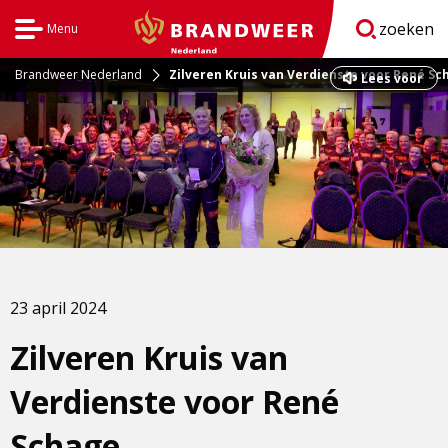
zoeken
Menu
Open
BrandweerNederland.nl
navigatie
Brandweer Nederland
Zilveren Kruis van Verdienste voor René Sc
Dit
Lees voor
is
een
externe
pagina
23 april 2024
Zilveren Kruis van
Verdienste voor René
Schage