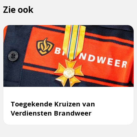
Zie ook
Lees
meer
over
Toegekende
Kruizen
van
Verdiensten
Brandweer
Toegekende Kruizen van
Verdiensten Brandweer