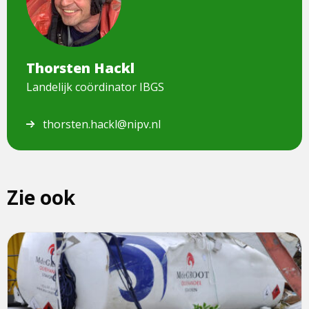
afbeelding
van
Thorsten
Hackl
Thorsten Hackl
Landelijk coördinator IBGS
thorsten.hackl@nipv.nl
Zie ook
Lees
meer
over
Specialisme
Incidentbestrijding