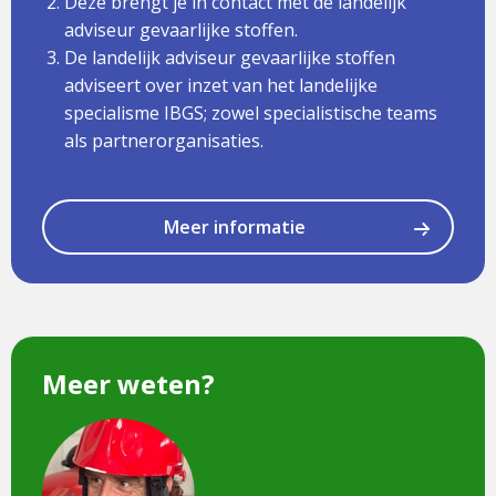
Deze brengt je in contact met de landelijk
adviseur gevaarlijke stoffen.
De landelijk adviseur gevaarlijke stoffen
adviseert over inzet van het landelijke
specialisme IBGS; zowel specialistische teams
als partnerorganisaties.
Meer informatie
Meer weten?
Dit
is
een