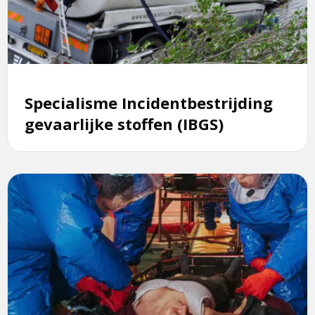
gevaarlijke
stoffen
(IBGS)
Specialisme Incidentbestrijding
gevaarlijke stoffen (IBGS)
Lees
meer
over
Landelijk
adviseur
gevaarlijke
stoffen