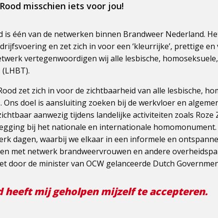
Rood misschien iets voor jou!
d is één van de netwerken binnen Brandweer Nederland. He
rijfsvoering en zet zich in voor een ‘kleurrijke’, prettige en 
twerk vertegenwoordigen wij alle lesbische, homoseksuele,
 (LHBT).
ood zet zich in voor de zichtbaarheid van alle lesbische, h
. Ons doel is aansluiting zoeken bij de werkvloer en algeme
 zichtbaar aanwezig tijdens landelijke activiteiten zoals Roz
slegging bij het nationale en internationale homomonument
rk dagen, waarbij we elkaar in een informele en ontspann
men met netwerk brandweervrouwen en andere overheidspart
et door de minister van OCW gelanceerde Dutch Government
 heeft mij geholpen mijzelf te accepteren.