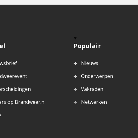
el
Populair
wsbrief
Nieuws
dweerevent
Onderwerpen
rscheidingen
Vakraden
ers op Brandweer.nl
Netwerken
V
rne
na