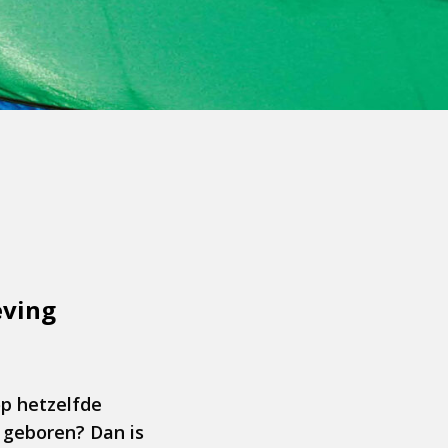
eving
op hetzelfde
m geboren? Dan is