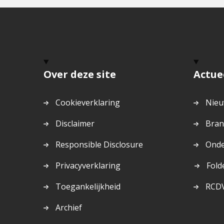
Over deze site
Actue
Cookieverklaring
Nieu
Disclaimer
Bran
Responsible Disclosure
Onde
Dit
Privacyverklaring
Fold
is
Toegankelijkheid
RCD
een
exte
Archief
pagi