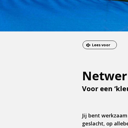
Dit
Lees voor
is
een
externe
Netwer
pagina
Voor een ‘kle
Jij bent werkzaam
geslacht, op alleb