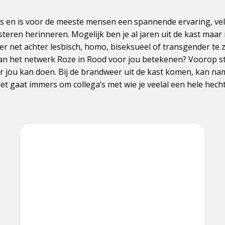
s en is voor de meeste mensen een spannende ervaring, vel
steren herinneren. Mogelijk ben je al jaren uit de kast maar 
r net achter lesbisch, homo, biseksueel of transgender te zi
n het netwerk Roze in Rood voor jou betekenen? Voorop staa
 jou kan doen. Bij de brandweer uit de kast komen, kan name
e, het gaat immers om collega’s met wie je veelal een hele hec
Lees
meer
over
Diversiteit
ervaringsverhalen