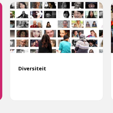
Lees
L
meer
over
o
Diversiteit
Diversiteit