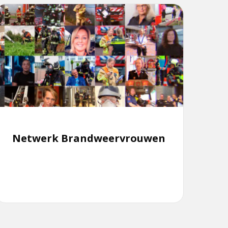
ees
meer
ver
Netwerk
Brandweervrouwen
Netwerk Brandweervrouwen