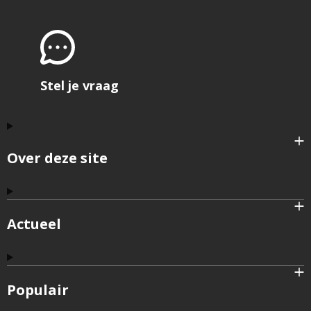
bruik
open
het
formu
om
feedb
te
geve
Stel je vraag
Over deze site
Actueel
Populair