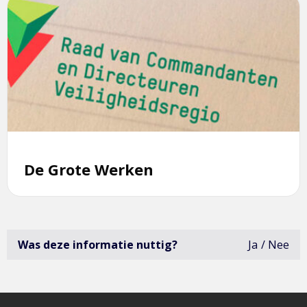
Lees
meer
over
De
Grote
Werken
De Grote Werken
Was deze informatie nuttig?
Ja
Nee
deze
infor
was
niet
erg