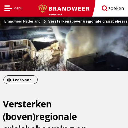
zoeken
Menu
Open
BrandweerNederland.nl
navigatie
Brandweer Nederland
Versterken (boven)regionale crisisbeheers
Dit
Lees voor
is
een
Versterken
externe
pagina
(boven)regionale