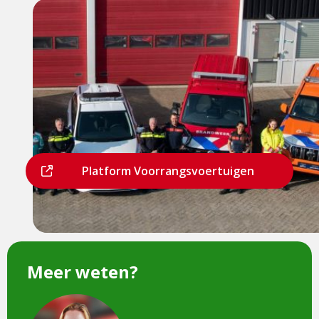
Dit
Platform Voorrangsvoertuigen
is
een
externe
pagina
Meer weten?
Dit
is