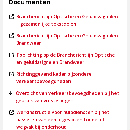
Documenten
Dit
Brancherichtlijn Optische en Geluidssignalen
is
– gezamenlijke tekstdelen
een
Dit
Brancherichtlijn Optische en Geluidssignalen
externe
is
Brandweer
pagina
een
Dit
Toelichting op de Brancherichtlijn Optische
externe
is
en geluidssignalen Brandweer
pagina
een
Dit
Richtinggevend kader bijzondere
externe
is
verkeersbevoegdheden
pagina
een
Overzicht van verkeersbevoegdheden bij het
externe
gebruik van vrijstellingen
pagina
Dit
Werkinstructie voor hulpdiensten bij het
is
passeren van een afgesloten tunnel of
een
wegvak bij onderhoud