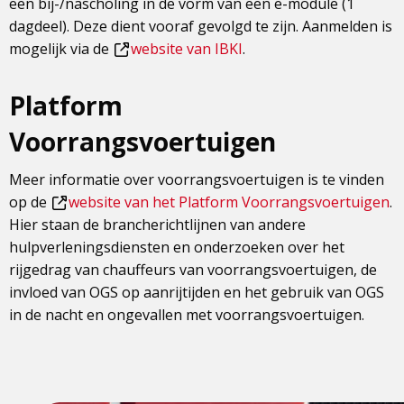
een bij-/nascholing in de vorm van een e-module (1
dagdeel). Deze dient vooraf gevolgd te zijn. Aanmelden is
mogelijk via de
website van IBKI
.
Dit
is
Platform
een
Voorrangsvoertuigen
externe
pagina
Meer informatie over voorrangsvoertuigen is te vinden
op de
website van het Platform Voorrangsvoertuigen
.
Dit
Hier staan de brancherichtlijnen van andere
is
hulpverleningsdiensten en onderzoeken over het
een
rijgedrag van chauffeurs van voorrangsvoertuigen, de
externe
invloed van OGS op aanrijtijden en het gebruik van OGS
pagina
in de nacht en ongevallen met voorrangsvoertuigen.