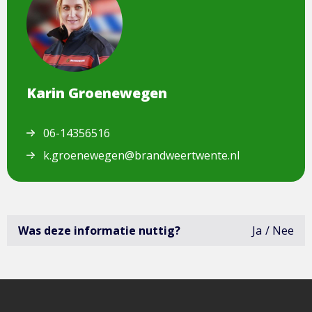
een
afbeelding
van
Karin
Groenewegen
Karin Groenewegen
06-14356516
k.groenewegen@brandweertwente.nl
Was deze informatie nuttig?
Ja
Nee
deze
infor
was
niet
erg
bruik
open