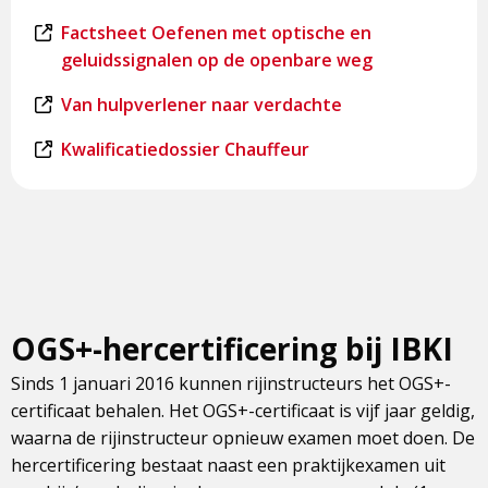
externe
Dit
Factsheet Oefenen met optische en
pagina
is
geluidssignalen op de openbare weg
een
Dit
Van hulpverlener naar verdachte
externe
is
pagina
Dit
Kwalificatiedossier Chauffeur
een
is
externe
een
pagina
externe
pagina
OGS+-hercertificering bij IBKI
Sinds 1 januari 2016 kunnen rijinstructeurs het OGS+-
certificaat behalen. Het OGS+-certificaat is vijf jaar geldig,
waarna de rijinstructeur opnieuw examen moet doen. De
hercertificering bestaat naast een praktijkexamen uit