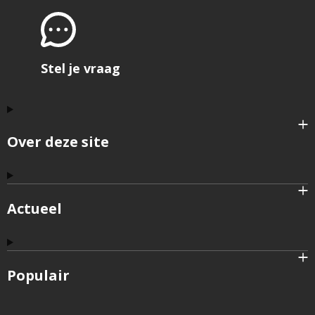
het
formu
om
feedb
te
geve
Stel je vraag
Over deze site
Actueel
Populair