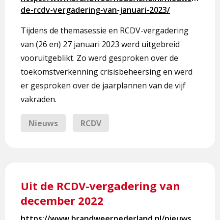
RCDV-
de-rcdv-vergadering-van-januari-2023/
vergadering
van
Tijdens de themasessie en RCDV-vergadering
januari
van (26 en) 27 januari 2023 werd uitgebreid
2023
vooruitgeblikt. Zo werd gesproken over de
toekomstverkenning crisisbeheersing en werd
er gesproken over de jaarplannen van de vijf
vakraden.
Nieuws
RCDV
Lees
meer
Uit de RCDV-vergadering van
over
december 2022
Uit
de
https://www.brandweernederland.nl/nieuws/uit-