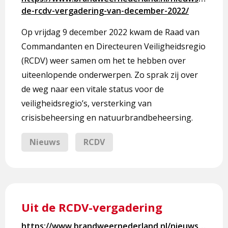
RCDV-
de-rcdv-vergadering-van-december-2022/
vergadering
van
Op vrijdag 9 december 2022 kwam de Raad van
december
Commandanten en Directeuren Veiligheidsregio
2022
(RCDV) weer samen om het te hebben over
uiteenlopende onderwerpen. Zo sprak zij over
de weg naar een vitale status voor de
veiligheidsregio’s, versterking van
crisisbeheersing en natuurbrandbeheersing.
Nieuws
RCDV
Lees
meer
Uit de RCDV-vergadering
over
Uit
https://www.brandweernederland.nl/nieuws/uit-