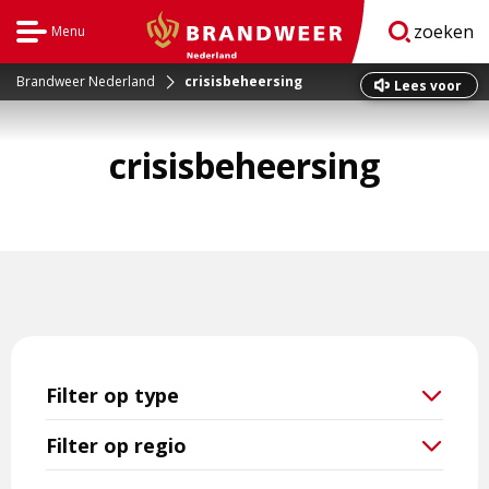
zoeken
Menu
Open
BrandweerNederland.nl
navigatie
Brandweer Nederland
crisisbeheersing
Dit
Lees voor
is
een
crisisbeheersing
externe
pagina
Filter op type
Filter op regio