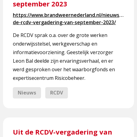
september 2023
Uit
de
https://www.brandweernederland.nl/nieuws/uit-
RCDV-
de-rcdv-vergadering-van-september-2023/
vergadering
van
De RCDV sprak o.a. over de grote werken
september
onderwijsstelsel, werkgeverschap en
2023
informatievoorziening. Geestelijk verzorger
Leon Bal deelde zijn ervaringsverhaal, en er
werd gesproken over het waarborgfonds en
expertisecentrum Risicobeheer.
Nieuws
RCDV
Lees
meer
Uit de RCDV-vergadering van
over