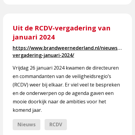
Lees
meer
Uit de RCDV-vergadering van
over
januari 2024
Uit
de
https://www.brandweernederland.nl/nieuws/rcdv-
RCDV-
vergadering-januari-2024/
vergadering
van
Vrijdag 26 januari 2024 kwamen de directeuren
januari
en commandanten van de veiligheidsregio’s
2024
(RCDV) weer bij elkaar. Er viel veel te bespreken
en de onderwerpen op de agenda gaven een
mooie doorkijk naar de ambities voor het
komend jaar.
Nieuws
RCDV