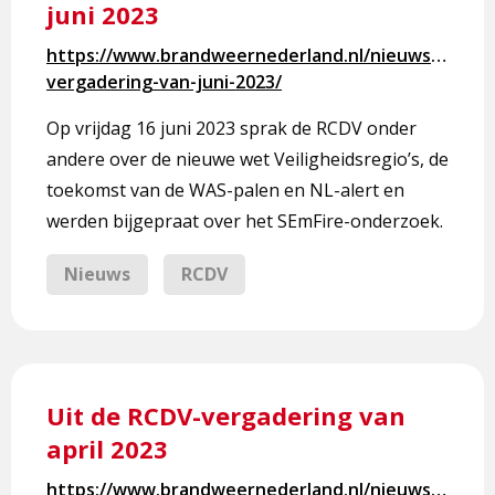
juni 2023
Uit
de
https://www.brandweernederland.nl/nieuws/rcdv-
RCDV-
vergadering-van-juni-2023/
vergadering
van
Op vrijdag 16 juni 2023 sprak de RCDV onder
juni
andere over de nieuwe wet Veiligheidsregio’s, de
2023
toekomst van de WAS-palen en NL-alert en
werden bijgepraat over het SEmFire-onderzoek.
Nieuws
RCDV
Lees
meer
Uit de RCDV-vergadering van
over
april 2023
Uit
de
https://www.brandweernederland.nl/nieuws/rcdv-