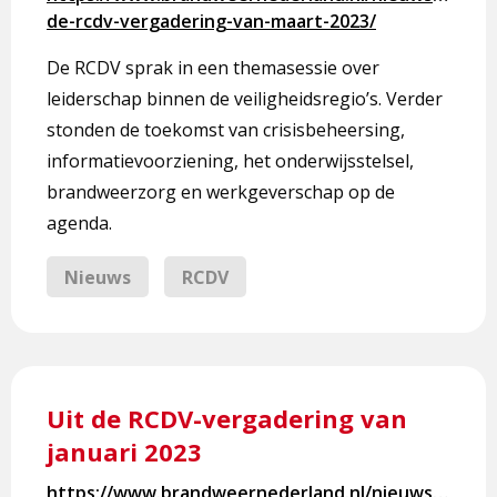
RCDV-
de-rcdv-vergadering-van-maart-2023/
vergadering
van
De RCDV sprak in een themasessie over
maart
leiderschap binnen de veiligheidsregio’s. Verder
2023
stonden de toekomst van crisisbeheersing,
informatievoorziening, het onderwijsstelsel,
brandweerzorg en werkgeverschap op de
agenda.
Nieuws
RCDV
Lees
meer
Uit de RCDV-vergadering van
over
januari 2023
Uit
de
https://www.brandweernederland.nl/nieuws/uit-