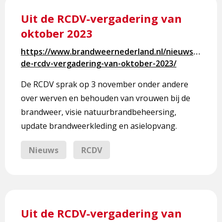
Lees
meer
Uit de RCDV-vergadering van
over
oktober 2023
Uit
de
https://www.brandweernederland.nl/nieuws/uit-
RCDV-
de-rcdv-vergadering-van-oktober-2023/
vergadering
van
De RCDV sprak op 3 november onder andere
oktober
over werven en behouden van vrouwen bij de
2023
brandweer, visie natuurbrandbeheersing,
update brandweerkleding en asielopvang.
Nieuws
RCDV
Lees
meer
Uit de RCDV-vergadering van
over