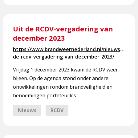
Lees
meer
Uit de RCDV-vergadering van
over
december 2023
Uit
de
https://www.brandweernederland.nl/nieuws/uit-
RCDV-
de-rcdv-vergadering-van-december-2023/
vergadering
van
Vrijdag 1 december 2023 kwam de RCDV weer
december
bijeen. Op de agenda stond onder andere:
2023
ontwikkelingen rondom brandveiligheid en
benoemingen portefeuilles.
Nieuws
RCDV