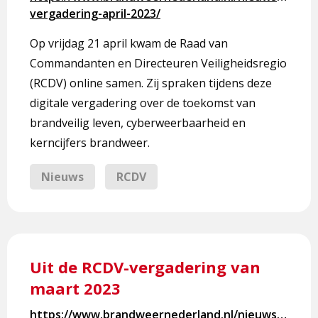
RCDV-
vergadering-april-2023/
vergadering
van
Op vrijdag 21 april kwam de Raad van
april
Commandanten en Directeuren Veiligheidsregio
2023
(RCDV) online samen. Zij spraken tijdens deze
digitale vergadering over de toekomst van
brandveilig leven, cyberweerbaarheid en
kerncijfers brandweer.
Nieuws
RCDV
Lees
meer
Uit de RCDV-vergadering van
over
maart 2023
Uit
de
https://www.brandweernederland.nl/nieuws/uit-