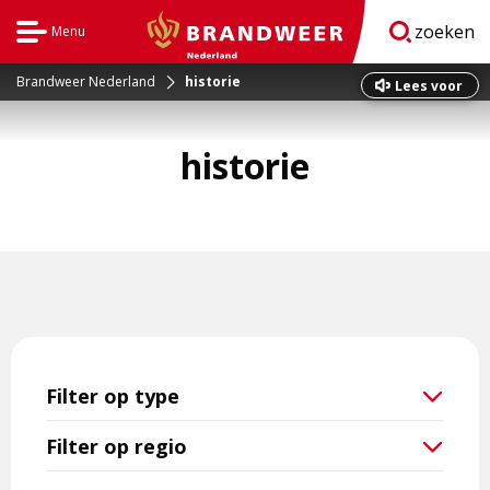
zoeken
Menu
Open
BrandweerNederland.nl
navigatie
Brandweer Nederland
historie
Dit
Lees voor
is
een
historie
externe
pagina
Filter op type
Filter op regio