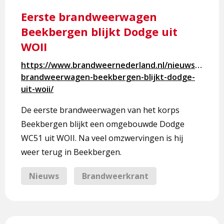
meer
Eerste brandweerwagen
over
Beekbergen blijkt Dodge uit
Eerste
WOII
brandweerwagen
Beekbergen
https://www.brandweernederland.nl/nieuws/eerste
blijkt
brandweerwagen-beekbergen-blijkt-dodge-
Dodge
uit-woii/
uit
WOII
De eerste brandweerwagen van het korps
Beekbergen blijkt een omgebouwde Dodge
WC51 uit WOII. Na veel omzwervingen is hij
weer terug in Beekbergen.
Nieuws
Brandweerkrant
Lees