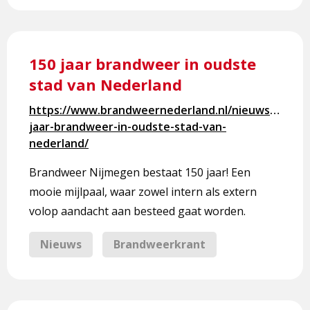
Lees
meer
150 jaar brandweer in oudste
over
stad van Nederland
150
jaar
https://www.brandweernederland.nl/nieuws/150-
brandweer
jaar-brandweer-in-oudste-stad-van-
in
nederland/
oudste
stad
Brandweer Nijmegen bestaat 150 jaar! Een
van
mooie mijlpaal, waar zowel intern als extern
Nederland
volop aandacht aan besteed gaat worden.
Nieuws
Brandweerkrant
Lees