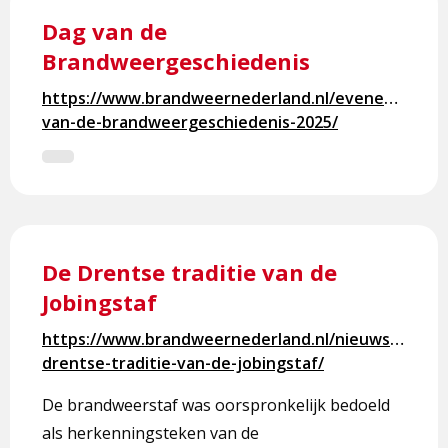
meer
Dag van de
over
Brandweergeschiedenis
Dag
van
https://www.brandweernederland.nl/evenementen
de
van-de-brandweergeschiedenis-2025/
Brandweergeschiedenis
Lees
meer
De Drentse traditie van de
over
Jobingstaf
De
Drentse
https://www.brandweernederland.nl/nieuws/de-
traditie
drentse-traditie-van-de-jobingstaf/
van
de
De brandweerstaf was oorspronkelijk bedoeld
Jobingstaf
als herkenningsteken van de