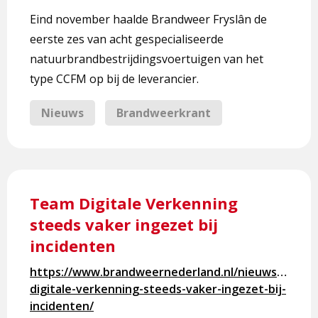
Eind november haalde Brandweer Fryslân de
eerste zes van acht gespecialiseerde
natuurbrandbestrijdingsvoertuigen van het
type CCFM op bij de leverancier.
Nieuws
Brandweerkrant
Lees
meer
Team Digitale Verkenning
over
steeds vaker ingezet bij
Team
incidenten
Digitale
Verkenning
https://www.brandweernederland.nl/nieuws/team-
steeds
digitale-verkenning-steeds-vaker-ingezet-bij-
vaker
incidenten/
ingezet