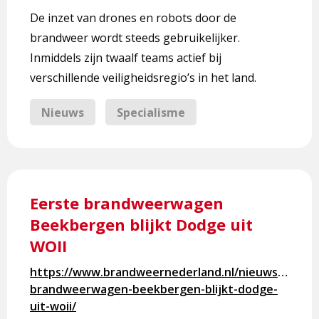
bij
De inzet van drones en robots door de
incidenten
brandweer wordt steeds gebruikelijker.
Inmiddels zijn twaalf teams actief bij
verschillende veiligheidsregio’s in het land.
Nieuws
Specialisme
Lees
meer
Eerste brandweerwagen
over
Beekbergen blijkt Dodge uit
Eerste
WOII
brandweerwagen
Beekbergen
https://www.brandweernederland.nl/nieuws/eerste
blijkt
brandweerwagen-beekbergen-blijkt-dodge-
Dodge
uit-woii/
uit