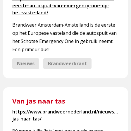
van
eerste-autospuit-van-emergency-one-op-
Emergency
het-vaste-land/
One
op
Brandweer Amsterdam-Amstelland is de eerste
het
op het Europese vasteland die de autospuit van
vaste
het Schotse Emergency One in gebruik neemt.
land
Een primeur dus!
Nieuws
Brandweerkrant
Lees
meer
Van jas naar tas
over
Van
https://www.brandweernederland.nl/nieuws/van-
jas
jas-naar-tas/
naar
“Kunnen jullie ‘iets’ met onze oude zwarte