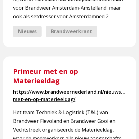
voor Brandweer Amsterdam-Amstelland, maar
ook als setdresser voor Amsterdamned 2.
Nieuws
Brandweerkrant
Lees
meer
Primeur met en op
over
Materieeldag
Primeur
met
https://www.brandweernederland.nl/nieuws/primeu
en
met-en-op-materieeldag/
op
Materieeldag
Het team Techniek & Logistiek (T&L) van
Brandweer Flevoland en Brandweer Gooi en
Vechtstreek organiseerde de Materieeldag,
waar de medewerkers alle nieuw aangeschafte