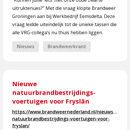
tas
uitruktenues?” Met die vraag klopte Brandweer
Groningen aan bij Werkbedrijf Eemsdelta. Deze
vraag leidde uiteindelijk tot de unieke tassen die
alle VRG-collega’s nu thuis hebben liggen.
Nieuws
Brandweerkrant
Lees
meer
Nieuwe
over
natuurbrandbestrijdings-
Nieuwe
voertuigen voor Fryslân
natuurbrandbestrijdings-
voertuigen
https://www.brandweernederland.nl/nieuws/nieuw
voor
natuurbrandbestrijdings-voertuigen-voor-
Fryslân
fryslan/