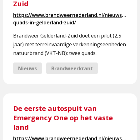
Zuid
Nieuwe
quads
https://www.brandweernederland.nl/nieuws/nieuw
in
quads-in-gelderland-zuid/
Gelderland-
Zuid
Brandweer Gelderland-Zuid doet een pilot (2,5
jaar) met terreinvaardige verkenningseenheden
natuurbrand (VKT-NB): twee quads.
Nieuws
Brandweerkrant
Lees
meer
De eerste autospuit van
over
Emergency One op het vaste
De
land
eerste
autospuit
https://www.brandweernederland.nl/nieuws/de-