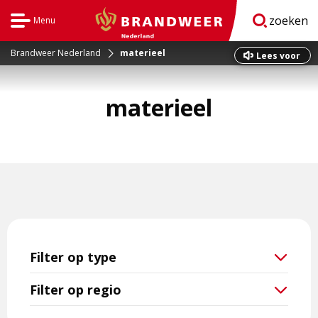
zoeken
Menu
Open
BrandweerNederland.nl
navigatie
Brandweer Nederland
materieel
Dit
Lees voor
is
een
materieel
externe
pagina
Filter op type
Filter op regio