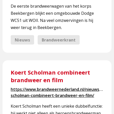
WOII
De eerste brandweerwagen van het korps
Beekbergen blijkt een omgebouwde Dodge
WC51 uit WOII. Na veel omzwervingen is hij
weer terug in Beekbergen.
Nieuws
Brandweerkrant
Lees
meer
Koert Scholman combineert
over
brandweer en film
Koert
Scholman
https://www.brandweernederland.nl/nieuws/koert-
combineert
scholman-combineert-brandweer-en-film/
brandweer
en
Koert Scholman heeft een unieke dubbelfunctie:
film
hij werkt niet alleen als beroepsbrandweerman