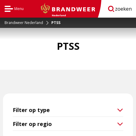
zoeken
Menu
Open
BrandweerNederland.nl
navigatie
Brandweer Nederland
PTSS
PTSS
Filter op type
Filter op regio