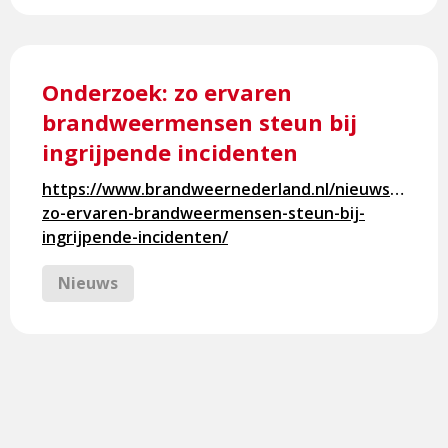
Lees
meer
Onderzoek: zo ervaren
over
brandweermensen steun bij
Onderzoek:
ingrijpende incidenten
zo
ervaren
https://www.brandweernederland.nl/nieuws/onder
brandweermensen
zo-ervaren-brandweermensen-steun-bij-
steun
ingrijpende-incidenten/
bij
ingrijpende
Nieuws
incidenten