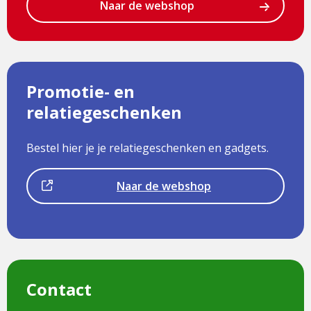
Naar de webshop
Promotie- en
relatiegeschenken
Bestel hier je je relatiegeschenken en gadgets.
Dit
Bezoek
Naar de webshop
is
de
een
pagina
externe
pagina
Contact