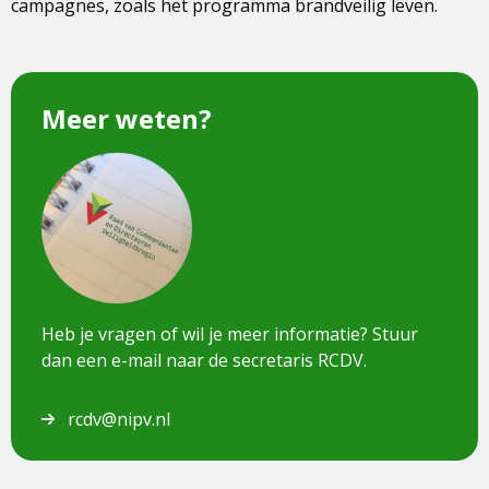
campagnes, zoals het programma brandveilig leven.
Meer weten?
Dit
is
een
afbeelding
van
Heb je vragen of wil je meer informatie? Stuur
dan een e-mail naar de secretaris RCDV.
rcdv@nipv.nl