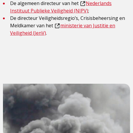
De algemeen directeur van het
Nederlands
Dit
Instituut Publieke Veiligheid (NIPV)
;
is
De directeur Veiligheidsregio’s, Crisisbeheersing en
een
Meldkamer van het
ministerie van Justitie en
externe
Dit
Veiligheid (JenV)
.
pagina
is
een
externe
pagina