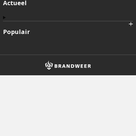
Actueel
Populair
Brandweer
logo
en
homepagelink