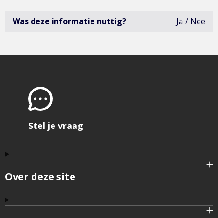
Was deze informatie nuttig?
Ja
Nee
deze
infor
was
niet
erg
bruik
open
het
formu
om
feedb
te
geve
Stel je vraag
Over deze site