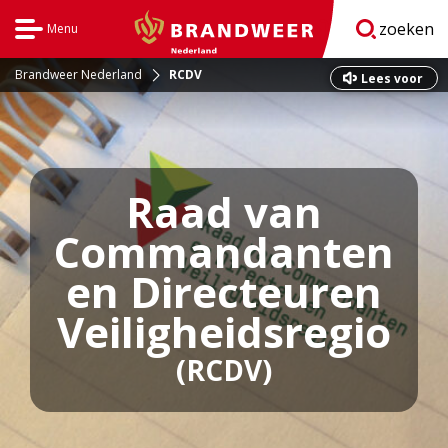
zoeken
Menu
Open
BrandweerNederland.nl
navigatie
Brandweer Nederland
RCDV
Dit
Lees voor
is
een
externe
pagina
Raad van
Commandanten
en Directeuren
Veiligheidsregio
(RCDV)