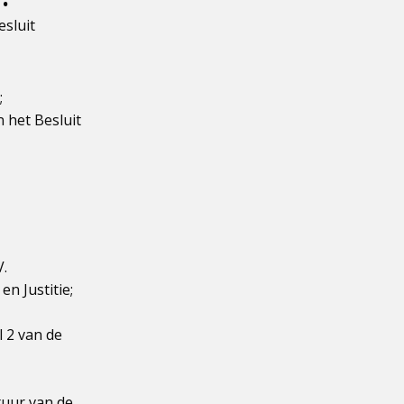
esluit
;
 het Besluit
.
n Justitie;
 2 van de
tuur van de