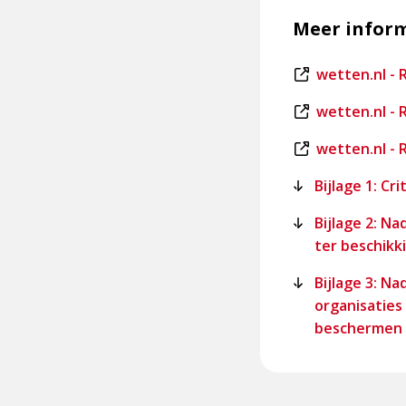
Meer infor
Dit
wetten.nl - R
is
Dit
wetten.nl - R
een
is
externe
Dit
wetten.nl - R
een
pagina
is
externe
Bijlage 1: Cr
een
pagina
externe
Bijlage 2: N
pagina
ter beschikk
Bijlage 3: N
organisaties
beschermen