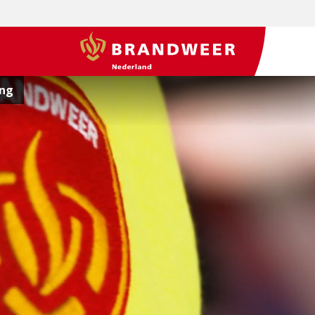
BrandweerNederland.nl
ing