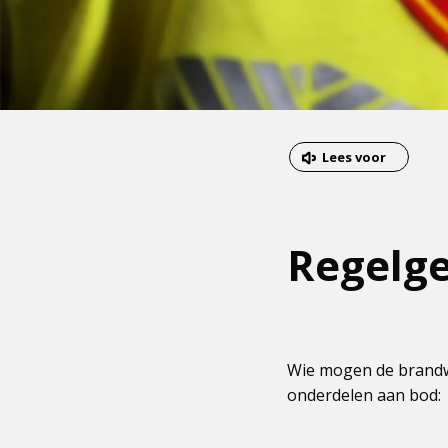
Dit
Lees voor
is
een
externe
Regelg
pagina
Wie mogen de brandw
onderdelen aan bod: