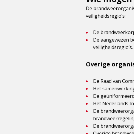
De brandweerorganisat
veiligheidsregio’s:
De brandweerkorpse
De aangewezen bed
veiligheidsregio’s.
Overige organi
De Raad van Comm
Het samenwerking
De geüniformeerde
Het Nederlands Ins
De brandweerorgan
brandweerregeling
De brandweerorgani
Overige brandweer