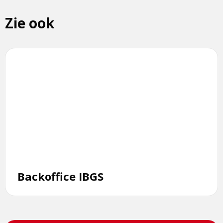
een
Zie ook
externe
pagina
Lees
meer
over
Backoffice
IBGS
Backoffice IBGS