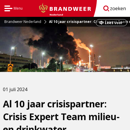
zoeken
Menu
Open
BrandweerNederland.nl
navigatie
Brandweer Nederland
Al 10 jaar crisispartner: Crisis Expert Team
Dit
Lees voor
is
een
externe
pagina
01 juli 2024
Al 10 jaar crisispartner:
Crisis Expert Team milieu-
en drinkwater