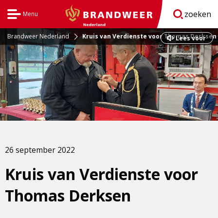
zoeken
Menu
Open
BrandweerNederland.nl
navigatie
Brandweer Nederland
Kruis van Verdienste voor Thomas Derksen
Dit
Lees voor
is
een
externe
pagina
26 september 2022
Kruis van Verdienste voor
Thomas Derksen