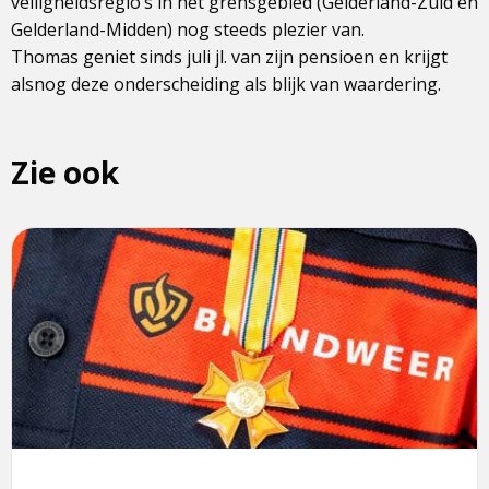
veiligheidsregio’s in het grensgebied (Gelderland-Zuid en
Gelderland-Midden) nog steeds plezier van.
Thomas geniet sinds juli jl. van zijn pensioen en krijgt
alsnog deze onderscheiding als blijk van waardering.
Zie ook
Lees
meer
over
Toegekende
Kruizen
van
Verdiensten
Brandweer