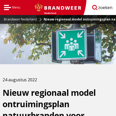
zoeken
Menu
Open
BrandweerNederland.nl
navigatie
Brandweer Nederland
Nieuw regionaal model ontruimingsplan na
24 augustus 2022
Nieuw regionaal model
ontruimingsplan
natuurbranden voor