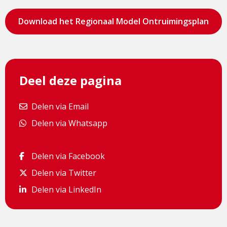
Bezoek
Download het Regionaal Model Ontruimingsplan
de
pagina
Deel deze pagina
Delen via Email
Delen via Email
Delen via Whatsapp
Delen via Whatsapp
Delen via Facebook
Delen via Facebook
Delen via Twitter
Delen via Twitter
Delen via LinkedIn
Delen via LinkedIn