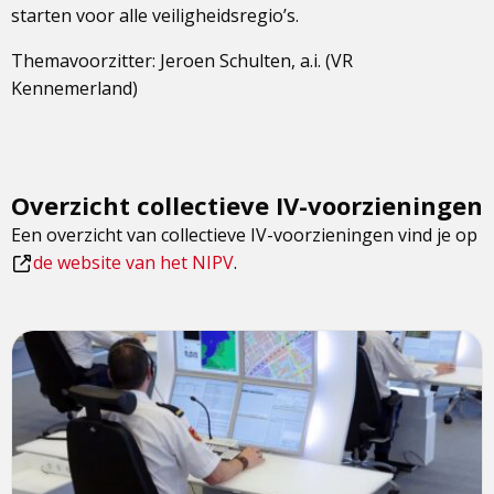
starten voor alle veiligheidsregio’s.
Themavoorzitter: Jeroen Schulten, a.i. (VR
Kennemerland)
Overzicht collectieve IV-voorzieningen
Een overzicht van collectieve IV-voorzieningen vind je op
Dit
de website van het NIPV
.
is
een
Lees
externe
meer
pagina
over
Vakraad
Informatievoorziening