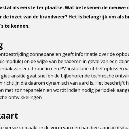
stal als eerste ter plaatse. Wat betekenen de nieuwe
or de inzet van de brandweer? Het is belangrijk om als 
’s te kennen.
g
entbestrijding zonnepanelen geeft informatie over de opbo
taic module) en de wijze van benaderen in geval van een calam
 aanpak van een brand in een PV-installatie of het oplossen 
gietransitie gaat snel en de bijbehorende technische ontwi
 richtlijn die daarom dynamisch van aard is. Het beschrijft he
ten met zonnepanelen en wordt indien nodig periodiek aang
che ontwikkelingen.
aart
te versie gemaakt in de vorm van een handige aandachtskaar