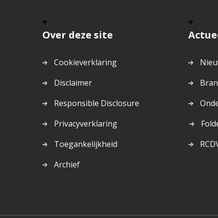
Over deze site
Actue
Cookieverklaring
Nieu
Disclaimer
Bran
Responsible Disclosure
Onde
Dit
Privacyverklaring
Fold
is
Toegankelijkheid
RCD
een
exte
Archief
pagi