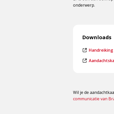
onderwerp.
Downloads
Dit
Handreiking 
is
Dit
Aandachtska
een
is
externe
een
pagina
externe
pagina
Wil je de aandachtkaa
communicatie van Br