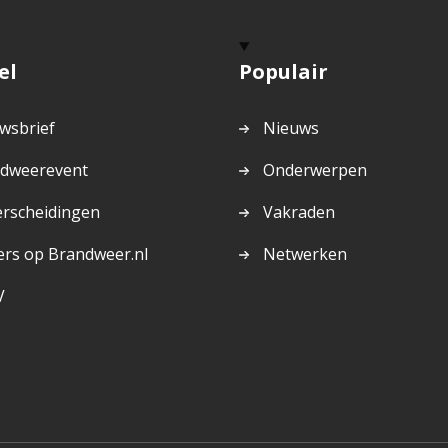
el
Populair
wsbrief
Nieuws
dweerevent
Onderwerpen
rscheidingen
Vakraden
ers op Brandweer.nl
Netwerken
V
rne
na