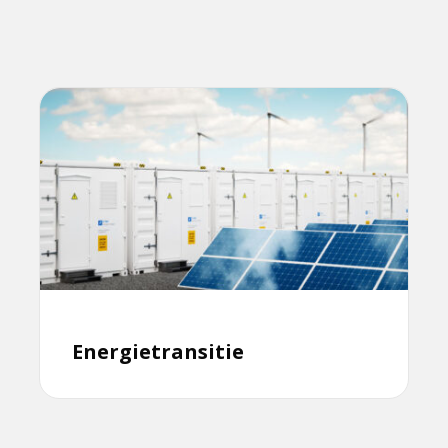
Lees
meer
over
Energietransitie
Energietransitie