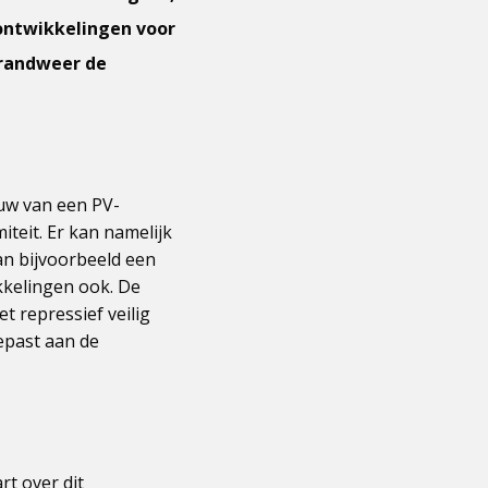
 ontwikkelingen voor
brandweer de
uw van een PV-
iteit. Er kan namelijk
van bijvoorbeeld een
kkelingen ook. De
t repressief veilig
epast aan de
t over dit