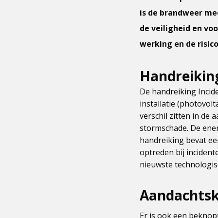
is de brandweer mee
de veiligheid en vo
werking en de risico
Handreikin
De handreiking Incid
installatie (photovol
verschil zitten in de
stormschade. De ener
handreiking bevat een
optreden bij inciden
nieuwste technologis
Aandachtsk
Er is ook een beknop