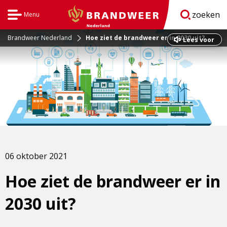
zoeken
Menu
Open
BrandweerNederland.nl
navigatie
Brandweer Nederland
Hoe ziet de brandweer er in 2030 uit?
Dit
Lees voor
is
een
externe
pagina
06 oktober 2021
Hoe ziet de brandweer er in
2030 uit?