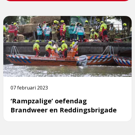
is
de
een
pagina
externe
Lees
pagina
meer
over
‘Rampzalige’
oefendag
Brandweer
en
Reddingsbrigade
07 februari 2023
‘Rampzalige’ oefendag
Brandweer en Reddingsbrigade