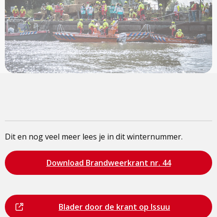
Dit en nog veel meer lees je in dit winternummer.
Bezoek
Download Brandweerkrant nr. 44
de
pagina
Dit
Bezoek
Blader door de krant op Issuu